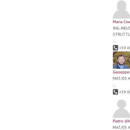
Maria Cin
ING-IND/
STRUTTU
...
+39 0
Giuseppe 
MAT/05 
...
+39 0
Pietro d'
MAT/05 