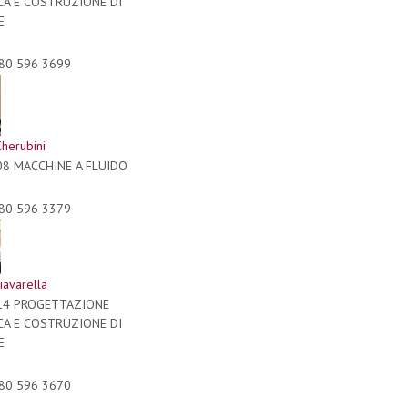
CA E COSTRUZIONE DI
E
80 596 3699
Cherubini
08 MACCHINE A FLUIDO
80 596 3379
iavarella
/14 PROGETTAZIONE
CA E COSTRUZIONE DI
E
80 596 3670