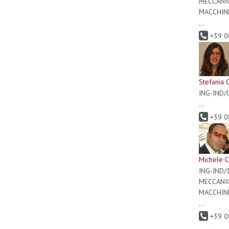
MECCANI
MACCHIN
...
+39 0
Stefania 
ING-IND/
...
+39 0
Michele C
ING-IND
MECCANI
MACCHIN
...
+39 0