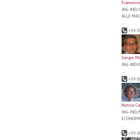
Francesco
ING-IND/
ALLE MA
...
+39 0
Sergio M
ING-IND/
...
+39 0
Nunzia C
ING-IND/
ECONOMI
...
+39 0