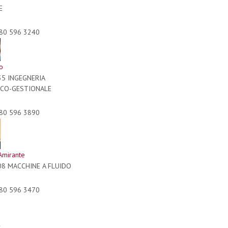
E
80 596 3240
no
35 INGEGNERIA
CO-GESTIONALE
80 596 3890
Amirante
08 MACCHINE A FLUIDO
80 596 3470