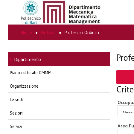
Home
Ordinari
Professori Ordinari
CERCA...
Prof
Il
Dipartimento
Piano culturale DMMM
Organizzazione
Crite
Le sedi
Occupa
Sezioni
Area F
Servizi