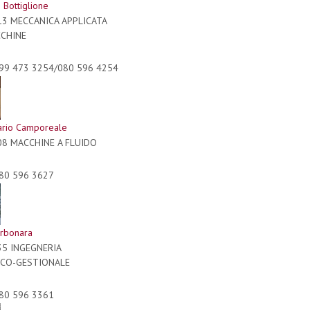
 Bottiglione
13 MECCANICA APPLICATA
CCHINE
99 473 3254/080 596 4254
ario Camporeale
08 MACCHINE A FLUIDO
80 596 3627
arbonara
35 INGEGNERIA
CO-GESTIONALE
80 596 3361