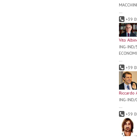
MACCHIN
...
+39 0
Vito Albi
ING-IND/
ECONOMI
...
+39 0
Riccardo 
ING-IND/
...
+39 0