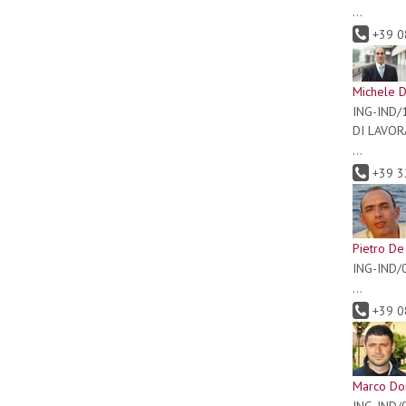
...
+39 0
Michele D
ING-IND/
DI LAVO
...
+39 3
Pietro D
ING-IND/
...
+39 0
Marco Don