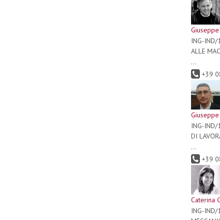
Giuseppe
ING-IND/
ALLE MA
...
+39 0
Giuseppe
ING-IND/
DI LAVO
...
+39 0
Caterina 
ING-IND