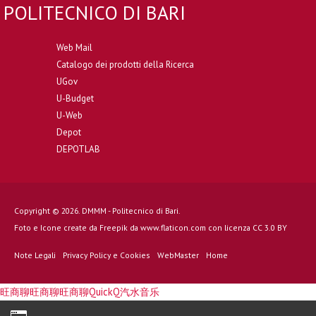
POLITECNICO DI BARI
Web Mail
Catalogo dei prodotti della Ricerca
UGov
U-Budget
U-Web
Depot
DEPOTLAB
Copyright © 2026. DMMM - Politecnico di Bari.
Foto e Icone create da
Freepik
da
www.flaticon.com
con licenza
CC 3.0 BY
Note Legali
Privacy Policy e Cookies
WebMaster
Home
旺商聊
旺商聊
旺商聊
QuickQ
汽水音乐