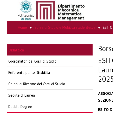
Home
Borse di Studio e Mobilità studentesca
ESITO 
CERCA...
Bors
Didattica
ESIT
Coordinatori dei Corsi di Studio
Laure
Referente per le Disabilità
202
Gruppi di Riesame dei Corsi di Studio
ASSOCI
Sedute di Laurea
SEZIONE
Double Degree
ESITO DE