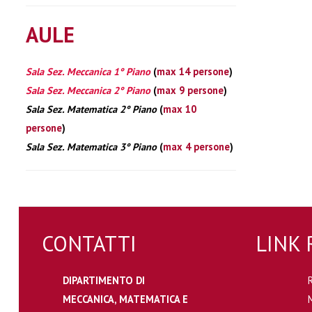
AULE
Sala Sez. Meccanica 1° Piano
(
max 14 persone
)
Sala Sez. Meccanica 2° Piano
(
max 9 persone
)
Sala Sez. Matematica 2° Piano
(
max 10
persone
)
Sala Sez. Matematica 3° Piano
(
max 4 persone
)
CONTATTI
LINK 
DIPARTIMENTO DI
MECCANICA, MATEMATICA E