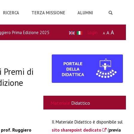
RICERCA
TERZA MISSIONE
ALUMNI
A
uggiero Prima Edizione 2025
Login
A
A
 Premi di
dizione
Materiale
Didattico
Il Materiale Didattico è disponibile sul
 prof. Ruggiero
sito sharepoint dedicato
(
previa