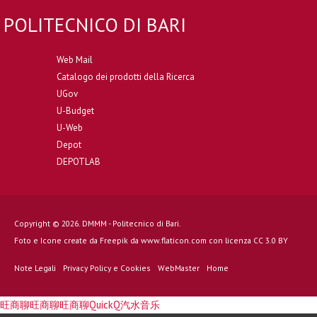
POLITECNICO DI BARI
Web Mail
Catalogo dei prodotti della Ricerca
UGov
U-Budget
U-Web
Depot
DEPOTLAB
Copyright © 2026. DMMM - Politecnico di Bari.
Foto e Icone create da
Freepik
da
www.flaticon.com
con licenza
CC 3.0 BY
Note Legali
Privacy Policy e Cookies
WebMaster
Home
旺商聊
旺商聊
旺商聊
QuickQ
汽水音乐