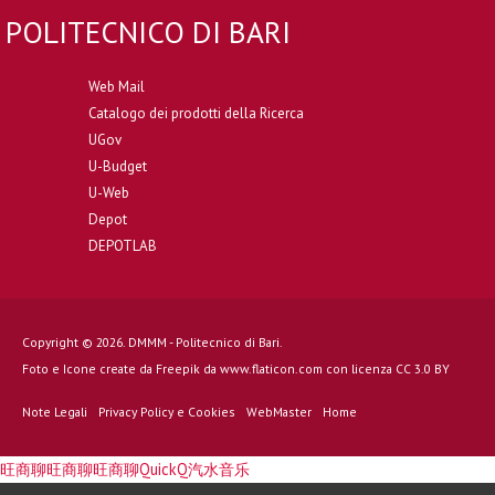
POLITECNICO DI BARI
Web Mail
Catalogo dei prodotti della Ricerca
UGov
U-Budget
U-Web
Depot
DEPOTLAB
Copyright © 2026. DMMM - Politecnico di Bari.
Foto e Icone create da
Freepik
da
www.flaticon.com
con licenza
CC 3.0 BY
Note Legali
Privacy Policy e Cookies
WebMaster
Home
旺商聊
旺商聊
旺商聊
QuickQ
汽水音乐