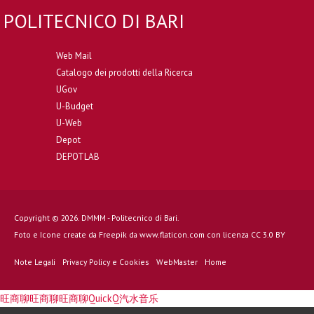
POLITECNICO DI BARI
Web Mail
Catalogo dei prodotti della Ricerca
UGov
U-Budget
U-Web
Depot
DEPOTLAB
Copyright © 2026. DMMM - Politecnico di Bari.
Foto e Icone create da
Freepik
da
www.flaticon.com
con licenza
CC 3.0 BY
Note Legali
Privacy Policy e Cookies
WebMaster
Home
旺商聊
旺商聊
旺商聊
QuickQ
汽水音乐