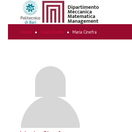
Home
Il mio Profilo
Maria Cinefra
CERCA...